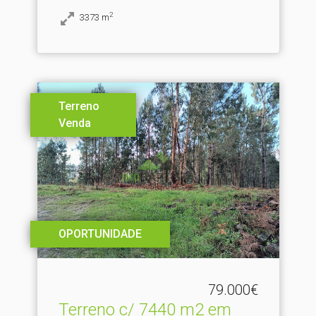
2
3373
m
Terreno
Venda
OPORTUNIDADE
79.000€
Terreno c/ 7440 m2 em