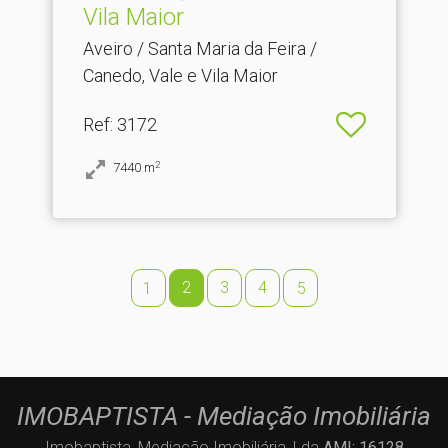
Vila Maior
Aveiro / Santa Maria da Feira /
Canedo, Vale e Vila Maior
Ref
: 3172
2
7440
m
2
3
4
1
5
IMOBAPTISTA - Mediação Imobiliária
Imobaptista, Mediação Imobiliária, Lda
AMI: 16128