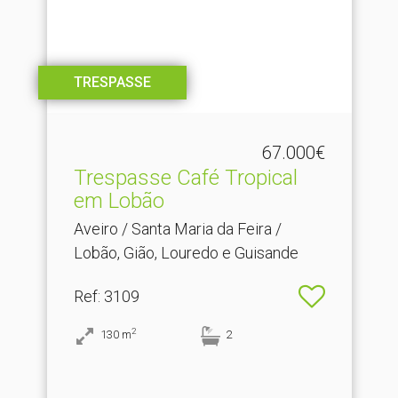
TRESPASSE
67.000€
Trespasse Café Tropical
em Lobão
Aveiro / Santa Maria da Feira /
Lobão, Gião, Louredo e Guisande
Ref
: 3109
2
130
m
2